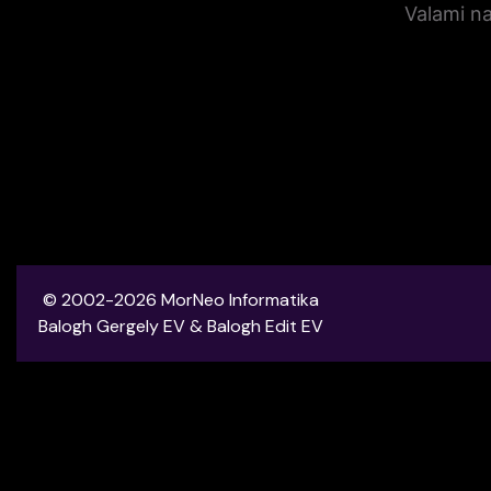
Valami na
© 2002-2026 MorNeo Informatika
Balogh Gergely EV & Balogh Edit EV