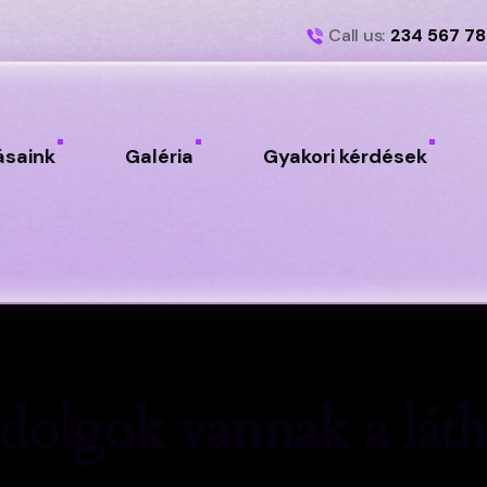
Call us:
234 567 7
ásaink
Galéria
Gyakori kérdések
dolgok vannak a láth