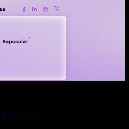
899
Kapcsolat
atáron