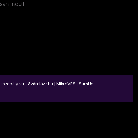
san indul!
 szabályzat |
Számlázz.hu
|
MikroVPS
|
SumUp